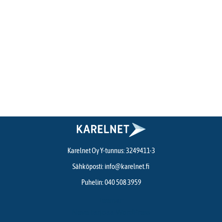
Karelnet Oy Y-tunnus: 3249411-3
Sähköposti:
info@karelnet.fi
Puhelin:
040 508 3959
Teeman
Neve
tarjoaa
WordPress