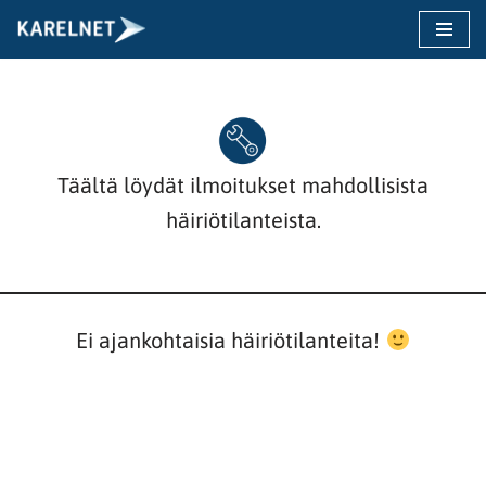
Siirry
suoraan
sisältöön
Täältä löydät ilmoitukset mahdollisista
häiriötilanteista.
Ei ajankohtaisia häiriötilanteita!