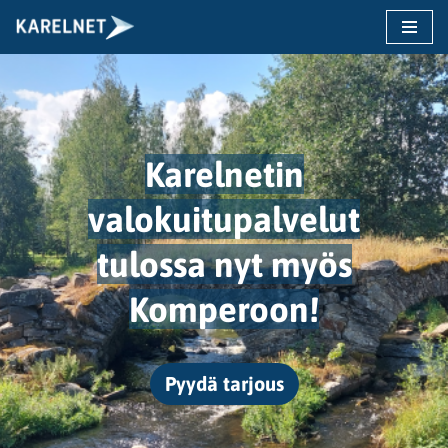
Siirry
suoraan
sisältöön
Karelneti
n
valokuitupalvelut
tulossa nyt myös
Komperoon!
Pyydä tarjous