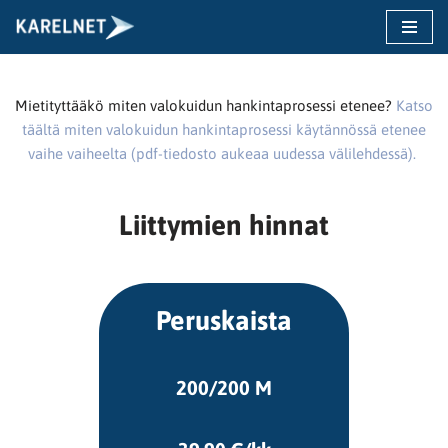
Siirry
suoraan
sisältöön
Mietityttääkö miten valokuidun hankintaprosessi etenee?
Katso
täältä miten valokuidun hankintaprosessi käytännössä etenee
vaihe vaiheelta (pdf-tiedosto aukeaa uudessa välilehdessä).
Liittymien hinnat
Peruskaista
200/200 M