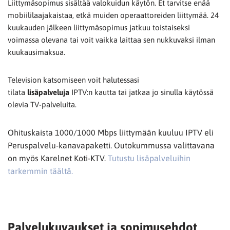
Liittymäsopimus sisältää valokuidun käytön. Et tarvitse enää
mobiililaajakaistaa, etkä muiden operaattoreiden liittymää. 24
kuukauden jälkeen liittymäsopimus jatkuu toistaiseksi
voimassa olevana tai voit vaikka laittaa sen nukkuvaksi ilman
kuukausimaksua.
Television katsomiseen voit halutessasi
tilata
lisäpalveluja
IPTV:n kautta tai jatkaa jo sinulla käytössä
olevia TV-palveluita.
Ohituskaista 1000/1000 Mbps liittymään kuuluu IPTV eli
Peruspalvelu-kanavapaketti. Outokummussa valittavana
on myös Karelnet Koti-KTV.
Tutustu lisäpalveluihin
tarkemmin täältä.
Palvelukuvaukset ja sopimusehdot