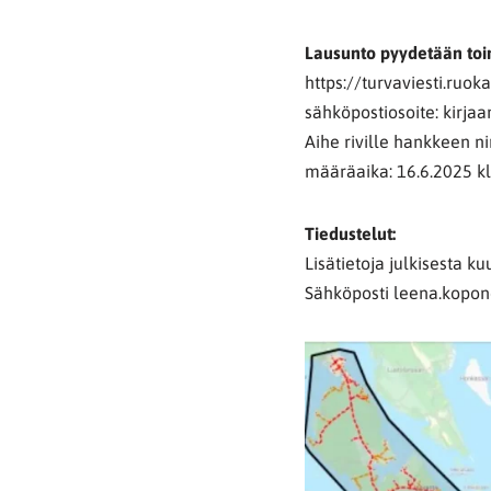
Lausunto pyydetään toi
https://turvaviesti.ruoka
sähköpostiosoite: kirja
Aihe riville hankkeen n
määräaika: 16.6.2025 k
Tiedustelut:
Lisätietoja julkisesta 
Sähköposti leena.kopone