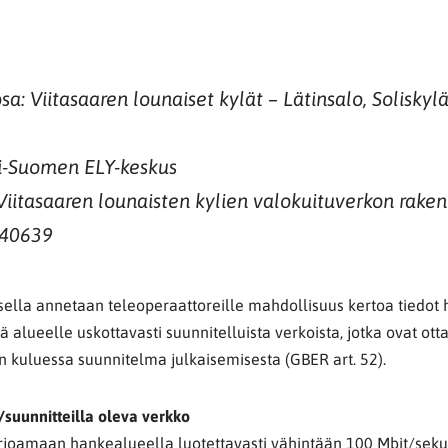
: Viitasaaren lounaiset kylät – Lätinsalo, Soliskylä
ki-Suomen ELY-keskus
iitasaaren lounaisten kylien valokuituverkon rake
340639
isella annetaan teleoperaattoreille mahdollisuus kertoa tiedot
ä alueelle uskottavasti suunnitelluista verkoista, jotka ovat ott
 kuluessa suunnitelma julkaisemisesta (GBER art. 52).
suunnitteilla oleva verkko
arjoamaan hankealueella luotettavasti vähintään 100 Mbit/seku