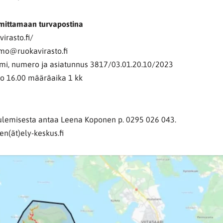
mittamaan turvapostina
virasto.fi/
amo@ruokavirasto.fi
imi, numero ja asiatunnus 3817/03.01.20.10/2023
lo 16.00 määräaika 1 kk
kuulemisesta antaa Leena Koponen p. 0295 026 043.
n(ät)ely-keskus.fi