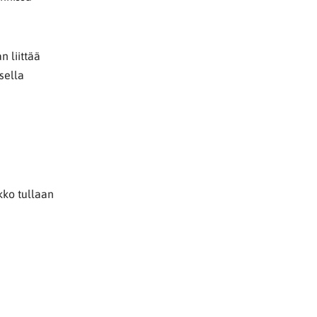
n liittää
sella
rkko tullaan