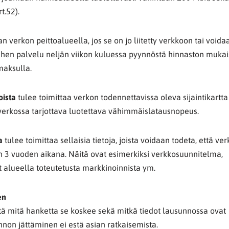
t.52).
 verkon peittoalueella, jos se on jo liitetty verkkoon tai voidaa
iihen palvelu neljän viikon kuluessa pyynnöstä hinnaston mukai
maksulla.
oista
tulee toimittaa verkon todennettavissa oleva sijaintikartta
 verkossa tarjottava luotettava vähimmäislatausnopeus.
a
tulee toimittaa sellaisia tietoja, joista voidaan todeta, että ve
3 vuoden aikana. Näitä ovat esimerkiksi verkkosuunnitelma,
t alueella toteutetusta markkinoinnista ym.
en
tä mitä hanketta se koskee sekä mitkä tiedot lausunnossa ovat
nnon jättäminen ei estä asian ratkaisemista.