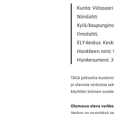
Kunta: Viitasaari
Niinilahti
Kylä/kaupunginosa
Ilmolahti,
ELY-keskus: Kes
Hankkeen nimi: V
Hankenumero: 
Tällä julkisella kuulem
jo olevista verkoista sek
käyttöön kolmen vuoden
Olemassa oleva verkko/
Verkon on pystyttävä t