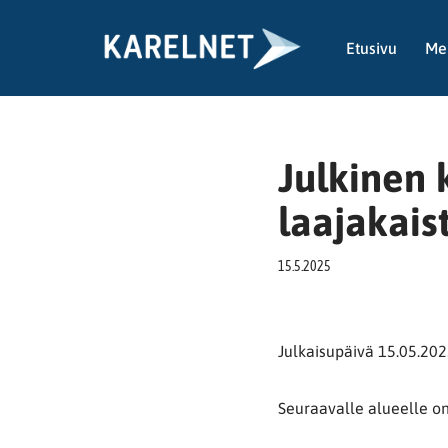
Etusivu
Me
Siirry
suoraan
sisältöön
Julkinen
laajakai
15.5.2025
Julkaisupäivä 15.05.20
Seuraavalle alueelle on