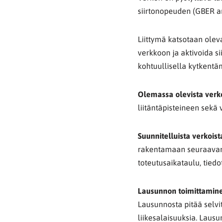
siirtonopeuden (GBER ar
Liittymä katsotaan olevan
verkkoon ja aktivoida s
kohtuullisella kytkentä
Olemassa olevista verk
liitäntäpisteineen sekä
Suunnitelluista verkoist
rakentamaan seuraavan 
toteutusaikataulu, tiedo
Lausunnon toimittamin
Lausunnosta pitää selvi
liikesalaisuuksia. Lausu