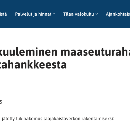
istä
Palvelut ja hinnat
Tilaa valokuitu
Ajankohtais
 kuuleminen maaseuturah
stahankkeesta
25
 jätetty tukihakemus laajakaistaverkon rakentamiseksi: