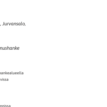
, Jurvansalo,
nnushanke
 hankealueella
avissa
nnissa