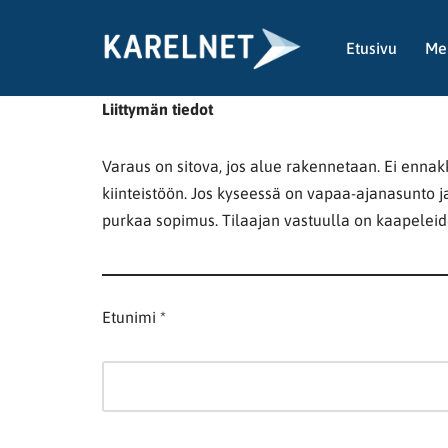
Etusivu
Me
Siirry
suoraan
sisältöön
Liittymän tiedot
Varaus on sitova, jos alue rakennetaan. Ei ennak
kiinteistöön. Jos kyseessä on vapaa-ajanasunto j
purkaa sopimus. Tilaajan vastuulla on kaapeleide
Etunimi *