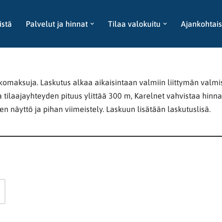
istä
Palvelut ja hinnat
Tilaa valokuitu
Ajankohtais
komaksuja. Laskutus alkaa aikaisintaan valmiin liittymän valmis
a tilaajayhteyden pituus ylittää 300 m, Karelnet vahvistaa hinna
n näyttö ja pihan viimeistely. Laskuun lisätään laskutuslisä.