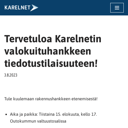
Siirry
suoraan
sisältöön
Tervetuloa Karelnetin
valokuituhankkeen
tiedotustilaisuuteen!
3.8.2023
Tule kuulemaan rakennushankkeen etenemisestä!
Aika ja paikka: Tiistaina 15. elokuuta, kello 17.
Outokummun valtuustosalissa