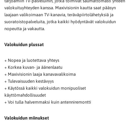
tarjoamiin TV-palveluihin, jotka toimivat saumattomasti yhteen
valokuituyhteyden kanssa. Maxivisionin kautta saat pääsyn
laajaan valikoimaan TV-kanavia, teräväpiirtolähetyksiä ja
suoratoistopalveluita, jotka kaikki hyödyntävät valokuidun
nopeutta ja vakautta.
Valokuidun plussat
+ Nopea ja luotettava yhteys
+ Korkea kuvan- ja äänenlaatu
+ Maxivisionin laaja kanavavalikoima
+ Tulevaisuuden kestävyys
+ Käytössä kaikki valokuidun monipuoliset
käyttömahdollisuudet
+ Voi tulla halvemmaksi kuin antenniremontti
Valokuidun miinukset