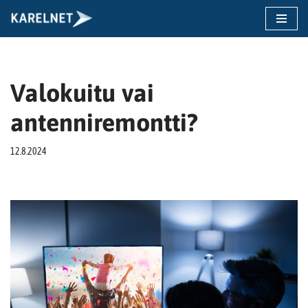
Siirry
suoraan
sisältöön
Valokuitu vai
antenniremontti?
12.8.2024