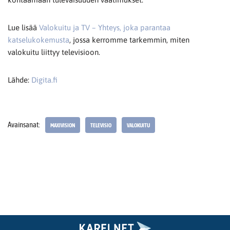
Lue lisää
Valokuitu ja TV – Yhteys, joka parantaa
katselukokemusta
, jossa kerromme tarkemmin, miten
valokuitu liittyy televisioon.
Lähde:
Digita.fi
Avainsanat:
MAXIVISION
TELEVISIO
VALOKUITU