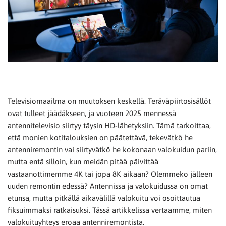
Televisiomaailma on muutoksen keskellä. Teräväpiirtosisällöt
ovat tulleet jäädäkseen, ja vuoteen 2025 mennessä
antennitelevisio siirtyy täysin HD-lähetyksiin. Tämä tarkoittaa,
että monien kotitalouksien on päätettävä, tekevätkö he
antenniremontin vai siirtyvätkö he kokonaan valokuidun pariin,
mutta entä silloin, kun meidän pitää päivittää
vastaanottimemme 4K tai jopa 8K aikaan? Olemmeko jälleen
uuden remontin edessä? Antennissa ja valokuidussa on omat
etunsa, mutta pitkällä aikavälillä valokuitu voi osoittautua
fiksuimmaksi ratkaisuksi. Tässä artikkelissa vertaamme, miten
valokuituyhteys eroaa antenniremontista.