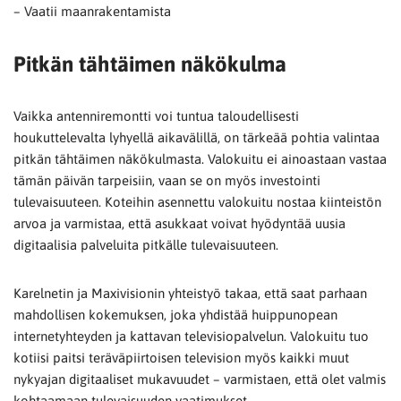
– Vaatii maanrakentamista
Pitkän tähtäimen näkökulma
Vaikka antenniremontti voi tuntua taloudellisesti
houkuttelevalta lyhyellä aikavälillä, on tärkeää pohtia valintaa
pitkän tähtäimen näkökulmasta. Valokuitu ei ainoastaan vastaa
tämän päivän tarpeisiin, vaan se on myös investointi
tulevaisuuteen. Koteihin asennettu valokuitu nostaa kiinteistön
arvoa ja varmistaa, että asukkaat voivat hyödyntää uusia
digitaalisia palveluita pitkälle tulevaisuuteen.
Karelnetin ja Maxivisionin yhteistyö takaa, että saat parhaan
mahdollisen kokemuksen, joka yhdistää huippunopean
internetyhteyden ja kattavan televisiopalvelun. Valokuitu tuo
kotiisi paitsi teräväpiirtoisen television myös kaikki muut
nykyajan digitaaliset mukavuudet – varmistaen, että olet valmis
kohtaamaan tulevaisuuden vaatimukset.