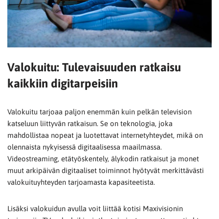
Valokuitu: Tulevaisuuden ratkaisu
kaikkiin digitarpeisiin
Valokuitu tarjoaa paljon enemmän kuin pelkän television
katseluun liittyvän ratkaisun. Se on teknologia, joka
mahdollistaa nopeat ja luotettavat internetyhteydet, mikä on
olennaista nykyisessä digitaalisessa maailmassa.
Videostreaming, etätyöskentely, älykodin ratkaisut ja monet
muut arkipäivän digitaaliset toiminnot hyötyvät merkittävästi
valokuituyhteyden tarjoamasta kapasiteetista.
Lisäksi valokuidun avulla voit liittää kotisi Maxivisionin